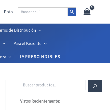
X
45
Botón de búsqueda
Buscar:
Ppto.
arros de Distribución
n
Para el Paciente
ieza
IMPRESCINDIBLES
Buscar
Vistos Recientemente: