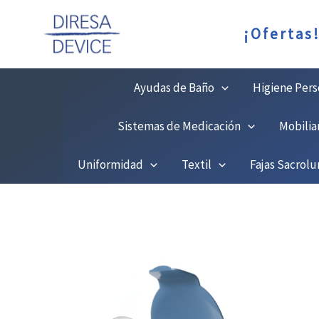
Ir
C
¡Ofertas
al
contenido
Ayudas de Baño
Higiene Pers
Sistemas de Medicación
Mobilia
Uniformidad
Textil
Fajas Sacrol