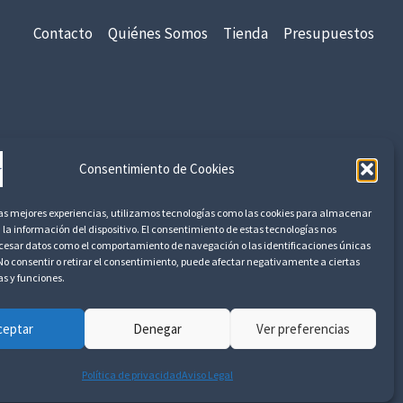
2
Contacto
Quiénes Somos
Tienda
Presupuestos
7
€
h
a
s
idad
Aviso Legal
Devoluciones y Reembolsos
Consentimiento de Cookies
t
a
las mejores experiencias, utilizamos tecnologías como las cookies para almacenar
2
 la información del dispositivo. El consentimiento de estas tecnologías nos
5
ocesar datos como el comportamiento de navegación o las identificaciones únicas
8
. No consentir o retirar el consentimiento, puede afectar negativamente a ciertas
as y funciones.
,
3
2
ceptar
Denegar
Ver preferencias
€
Política de privacidad
Aviso Legal
2