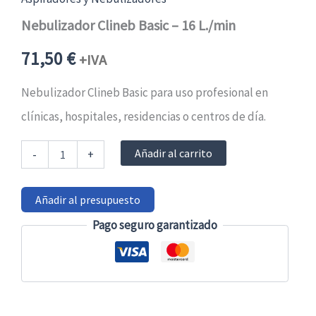
Nebulizador Clineb Basic – 16 L./min
71,50
€
+IVA
Nebulizador Clineb Basic para uso profesional en
clínicas, hospitales, residencias o centros de día.
Nebulizador
Añadir al carrito
-
+
Clineb
Basic
-
Añadir al presupuesto
16
L./min
Pago seguro garantizado
cantidad