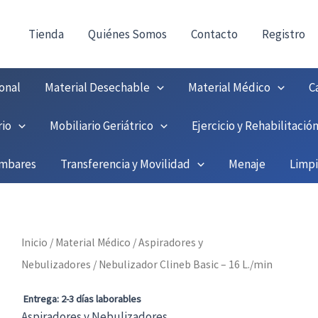
consultas@fedbuy.es
|
Formulario
| Tlf.
9251208
ONTACTO:
!
Tienda
Quiénes Somos
Contacto
Registro
onal
Material Desechable
Material Médico
C
rio
Mobiliario Geriátrico
Ejercicio y Rehabilitació
umbares
Transferencia y Movilidad
Menaje
Limp
Inicio
/
Material Médico
/
Aspiradores y
Nebulizadores
/ Nebulizador Clineb Basic – 16 L./min
Entrega: 2-3 días laborables
Aspiradores y Nebulizadores