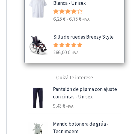
Blanca - Unisex
R
6,25
€
-
6,75
€
Valorado
+IVA
con
4.00
a
de 5
n
Silla de ruedas Breezy Style
g
o
266,00
€
Valorado
+IVA
d
con
5.00
e
de 5
p
Quizá te interese
r
e
Pantalón de pijama con ajuste
c
con cintas - Unisex
i
9,43
€
+IVA
o
s
:
Mando botonera de grúa -
d
Tecnimoem