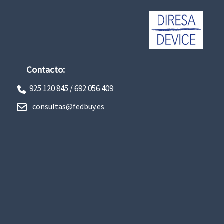
Contacto:
925 120 845 /
692 056 409
consultas@fedbuy.es