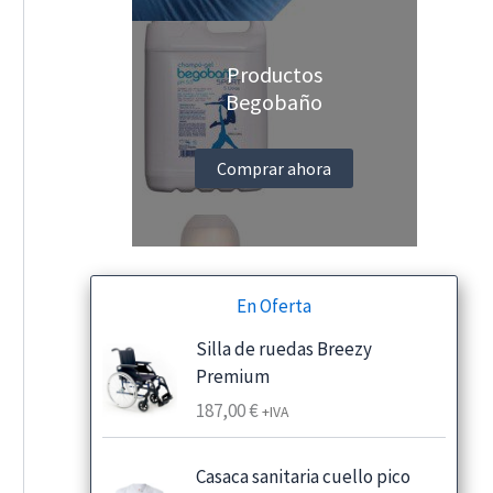
Productos
Begobaño
Comprar ahora
En Oferta
Silla de ruedas Breezy
Premium
187,00
€
+IVA
Casaca sanitaria cuello pico