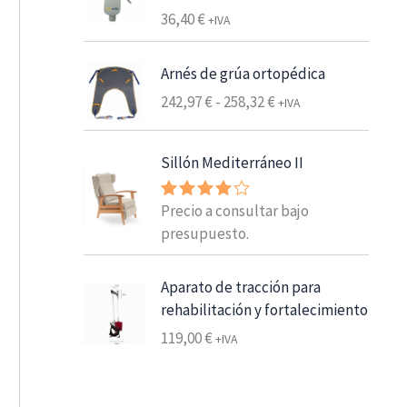
e
36,40
€
+IVA
s
d
Arnés de grúa ortopédica
e
R
242,97
€
-
258,32
€
6
+IVA
a
,
n
2
Sillón Mediterráneo II
g
5
o
Precio a consultar bajo
Valorado
d
€
con
4.00
presupuesto.
e
7
de 5
p
,
r
5
Aparato de tracción para
e
6
rehabilitación y fortalecimiento
c
119,00
€
+IVA
i
€
o
h
s
a