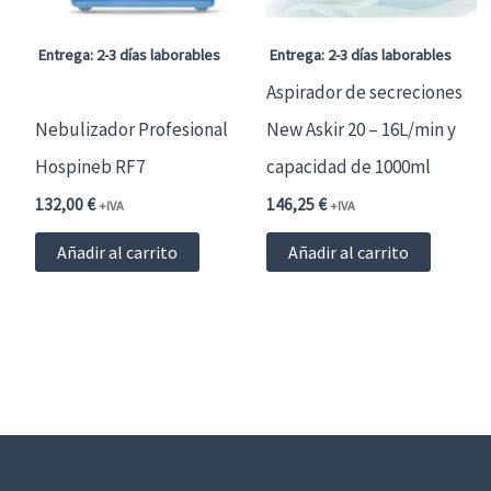
Entrega: 2-3 días laborables
Entrega: 2-3 días laborables
Aspirador de secreciones
Nebulizador Profesional
New Askir 20 – 16L/min y
Hospineb RF7
capacidad de 1000ml
132,00
€
146,25
€
+IVA
+IVA
Añadir al carrito
Añadir al carrito