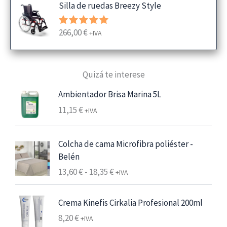
Silla de ruedas Breezy Style
g
o
266,00
€
Valorado
+IVA
d
con
5.00
e
de 5
p
Quizá te interese
r
e
Ambientador Brisa Marina 5L
c
11,15
€
+IVA
i
o
s
Colcha de cama Microfibra poliéster -
:
Belén
d
R
13,60
€
-
18,35
€
+IVA
e
a
s
n
Crema Kinefis Cirkalia Profesional 200ml
d
g
e
8,20
€
+IVA
o