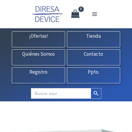
X
Ir
CONTACTO:
consultas@fedbuy.es
|
Formulario
| Tlf.
925120845
al
contenido
¡Ofertas!
Tienda
Quiénes Somos
Contacto
Registro
Ppto.
Botón de búsqueda
Buscar: