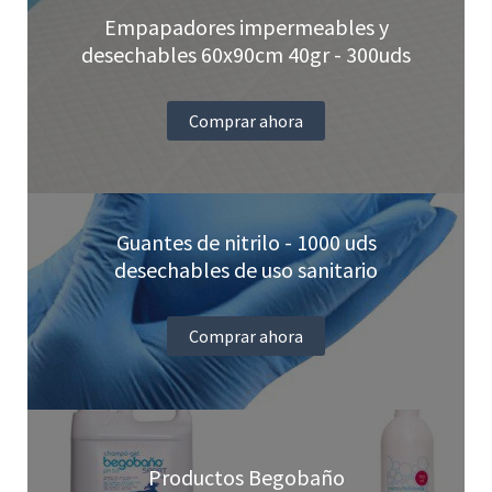
elegir
Empapadores impermeables y
en
desechables 60x90cm 40gr - 300uds
la
página
Comprar ahora
de
producto
Guantes de nitrilo - 1000 uds
desechables de uso sanitario
Comprar ahora
Productos Begobaño