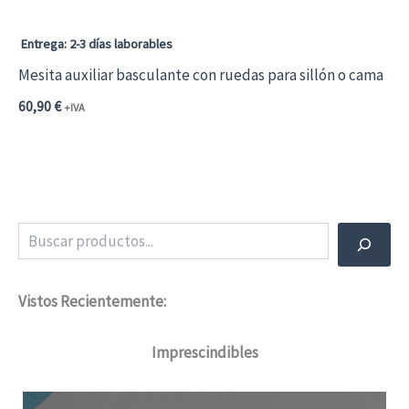
Entrega: 2-3 días laborables
Mesita auxiliar basculante con ruedas para sillón o cama
60,90
€
+IVA
Este
producto
tiene
múltiples
Buscar
variantes.
Las
Vistos Recientemente:
opciones
Imprescindibles
se
pueden