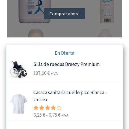
Comprar ahora
En Oferta
Silla de ruedas Breezy Premium
187,00
€
+IVA
Casaca sanitaria cuello pico Blanca -
Unisex
R
6,25
€
-
6,75
€
Valorado
+IVA
con
4.00
a
de 5
n