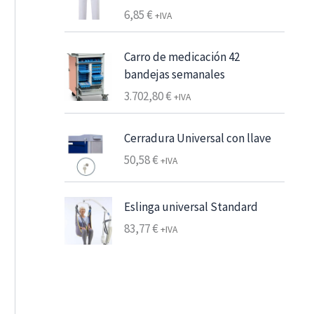
e
6,85
€
+IVA
s
d
Carro de medicación 42
e
bandejas semanales
6
3.702,80
€
,
+IVA
2
5
Cerradura Universal con llave
50,58
€
+IVA
€
7
,
Eslinga universal Standard
5
83,77
€
+IVA
6
€
h
a