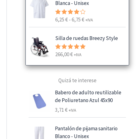
Blanca - Unisex
R
6,25
€
-
6,75
€
Valorado
+IVA
con
4.00
a
de 5
n
Silla de ruedas Breezy Style
g
o
266,00
€
Valorado
+IVA
d
con
5.00
e
de 5
p
Quizá te interese
r
e
Babero de adulto reutilizable
c
de Poliuretano Azul 45x90
i
3,71
€
+IVA
o
s
:
Pantalón de pijama sanitario
d
Blanco - Unisex