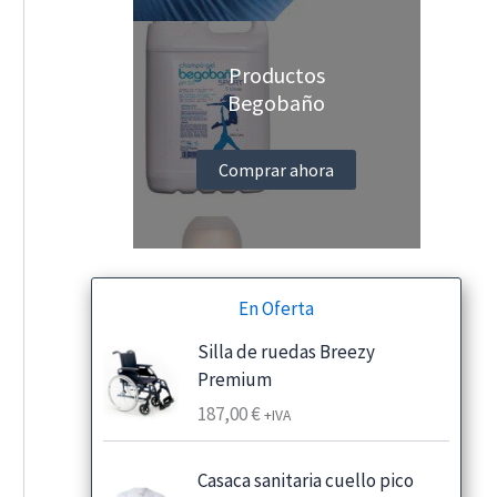
Productos
Begobaño
Comprar ahora
En Oferta
Silla de ruedas Breezy
Premium
187,00
€
+IVA
Casaca sanitaria cuello pico