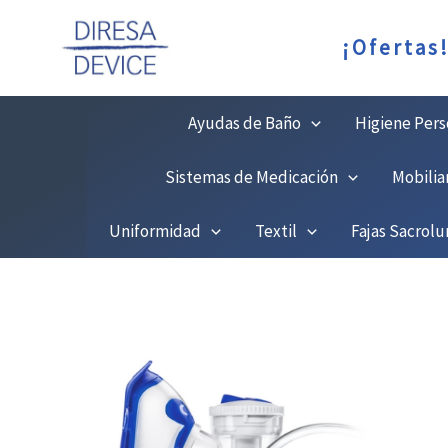
Ir
C
¡Ofertas
al
contenido
Ayudas de Baño
Higiene Pers
Sistemas de Medicación
Mobilia
Uniformidad
Textil
Fajas Sacrol