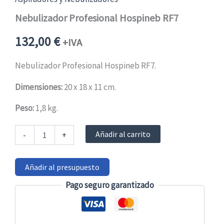
Nebulizador Profesional Hospineb RF7
132,00
€
+IVA
Nebulizador Profesional Hospineb RF7.
Dimensiones:
20 x 18 x 11 cm.
Peso:
1,8 kg.
Nebulizador
Añadir al carrito
-
+
Profesional
Hospineb
RF7
Añadir al presupuesto
cantidad
Pago seguro garantizado