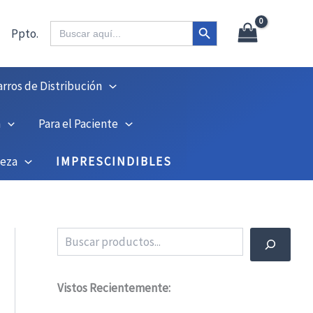
X
45
Botón de búsqueda
Buscar:
Ppto.
arros de Distribución
n
Para el Paciente
ieza
IMPRESCINDIBLES
Buscar
Vistos Recientemente: