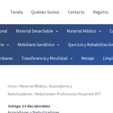
consultas@fedbuy.es
|
Formulario
| Tlf.
9251208
ONTACTO:
!
Tienda
Quiénes Somos
Contacto
Registro
onal
Material Desechable
Material Médico
C
rio
Mobiliario Geriátrico
Ejercicio y Rehabilitació
umbares
Transferencia y Movilidad
Menaje
Limp
Inicio
/
Material Médico
/
Aspiradores y
Nebulizadores
/ Nebulizador Profesional Hospineb RF7
Entrega: 2-3 días laborables
Aspiradores y Nebulizadores