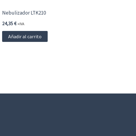
Nebulizador LTK210
24,35
€
+IVA
Añadir al carrito