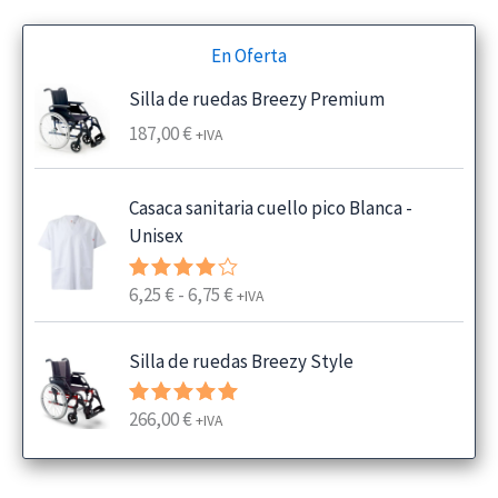
En Oferta
Silla de ruedas Breezy Premium
187,00
€
+IVA
Casaca sanitaria cuello pico Blanca -
Unisex
R
6,25
€
-
6,75
€
Valorado
+IVA
con
4.00
a
de 5
n
Silla de ruedas Breezy Style
g
o
266,00
€
Valorado
+IVA
d
con
5.00
e
de 5
p