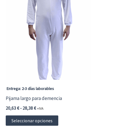
múltiples
variantes.
Las
opciones
se
pueden
elegir
en
la
página
Entrega: 2-3 días laborables
de
Pijama largo para demencia
producto
Rango
20,63
€
-
28,38
€
+IVA
de
Este
precios:
Seleccionar opciones
desde
producto