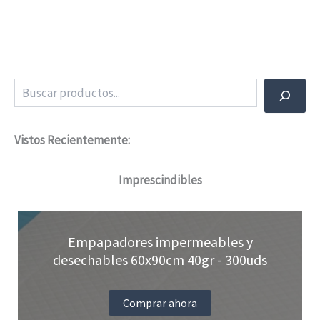
20,63 €24,96 €
hasta
tiene
28,38 €34,34 €
múltiples
variantes.
Buscar
Las
opciones
Vistos Recientemente:
se
pueden
Imprescindibles
elegir
en
Empapadores impermeables y
la
desechables 60x90cm 40gr - 300uds
página
de
Comprar ahora
producto