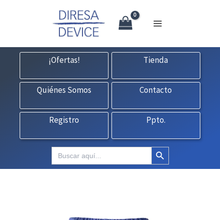
X
Ir
CONTACTO:
consultas@fedbuy.es
|
Formulario
| Tlf.
925120845
al
contenido
¡Ofertas!
Tienda
Quiénes Somos
Contacto
Registro
Ppto.
Botón de búsqueda
Buscar: