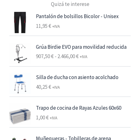
Quizá te interese
r
e
Pantalón de bolsillos Bicolor - Unisex
c
11,95
€
+IVA
i
o
s
Grúa Birdie EVO para movilidad reducida
:
R
907,50
€
-
2.466,00
€
+IVA
d
a
e
n
s
Silla de ducha con asiento acolchado
g
d
40,25
€
o
+IVA
e
d
6
e
,
Trapo de cocina de Rayas Azules 60x60
p
2
1,00
€
r
+IVA
5
e
c
€
Muñequeras - Tobilleras de arena