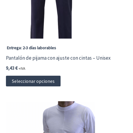
Entrega: 2-3 días laborables
Pantalón de pijama con ajuste con cintas – Unisex
9,43
€
+IVA
Este
Seleccionar opciones
producto
tiene
múltiples
variantes.
Las