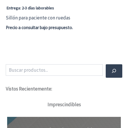
en
Entrega: 2-3 días laborables
la
Sillón para paciente con ruedas
página
Precio a consultar bajo presupuesto.
de
producto
Buscar
Vistos Recientemente:
Imprescindibles