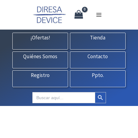
X
Ir
CONTACTO:
consultas@fedbuy.es
|
Formulario
| Tlf.
925120845
al
contenido
¡Ofertas!
Tienda
Quiénes Somos
Contacto
Registro
Ppto.
Botón de búsqueda
Buscar: