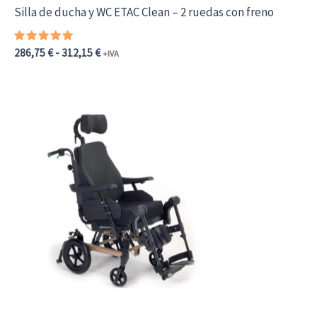
Silla de ducha y WC ETAC Clean – 2 ruedas con freno
Valorado
Rango
286,75
€
-
312,15
€
+IVA
con
de
5.00
Este
precios:
de 5
desde
producto
286,75 €315,43 €
hasta
tiene
312,15 €343,37 €
múltiples
variantes.
Las
opciones
se
pueden
elegir
en