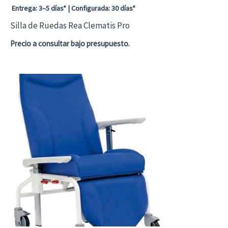
Entrega: 3–5 días* | Configurada: 30 días*
la
Silla de Ruedas Rea Clematis Pro
página
Precio a consultar bajo presupuesto.
de
Este
producto
producto
tiene
múltiples
variantes.
Las
opciones
se
pueden
elegir