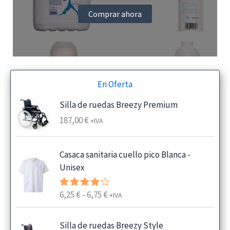
Comprar ahora
En Oferta
Silla de ruedas Breezy Premium
187,00
€
+IVA
Casaca sanitaria cuello pico Blanca -
Unisex
R
6,25
€
-
6,75
€
Valorado
+IVA
con
4.00
a
de 5
n
Silla de ruedas Breezy Style