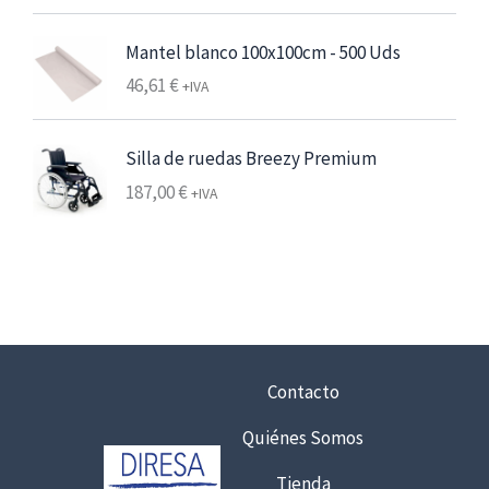
,
2
Mantel blanco 100x100cm - 500 Uds
5
46,61
€
+IVA
€
7
Silla de ruedas Breezy Premium
,
187,00
€
+IVA
5
6
€
h
a
s
t
Contacto
a
Quiénes Somos
6
,
Tienda