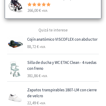
g
o
266,00
€
Valorado
+IVA
d
con
5.00
e
de 5
p
Quizá te interese
r
e
Cojín anatómico VISCOFLEX con abductor
c
88,72
€
+IVA
i
o
s
Silla de ducha y WC ETAC Clean - 4 ruedas
:
con freno
d
381,86
€
+IVA
e
s
Zapatos transpirables 1807-LM con cierre
d
de velcro
e
6
22,49
€
+IVA