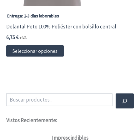
la
página
Entrega: 2-3 días laborables
de
Delantal Peto 100% Poliéster con bolsillo central
producto
6,75
€
+IVA
Este
Seleccionar opciones
producto
tiene
múltiples
variantes.
Buscar
Las
opciones
Vistos Recientemente:
se
pueden
Imprescindibles