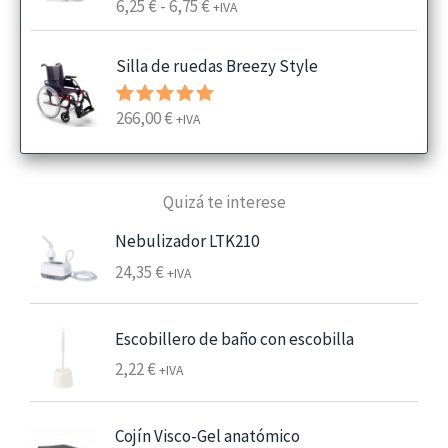
R
6,25
€
-
6,75
€
Valorado
+IVA
con
4.00
a
de 5
n
Silla de ruedas Breezy Style
g
o
266,00
€
Valorado
+IVA
d
con
5.00
e
de 5
p
Quizá te interese
r
e
Nebulizador LTK210
c
24,35
€
+IVA
i
o
s
Escobillero de baño con escobilla
:
2,22
€
+IVA
d
e
s
Cojín Visco-Gel anatómico