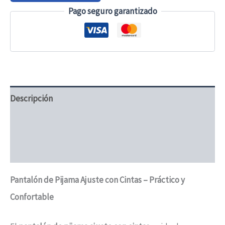
con
Pago seguro garantizado
cintas
-
Unisex
cantidad
Descripción
Información adicional
Valoraciones (0)
Pantalón de Pijama Ajuste con Cintas – Práctico y
Confortable