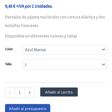
9,43
€
+IVA por 1 Unidades.
Pantalón de pijama multicolor con cintura elástica y dos
bolsillos franceses.
Disponible en diferentes colores y tallas.
Color
Talla
Pantalón
Añadir al carrito
-
+
de
pijama
con
Añadir al presupuesto
ajuste