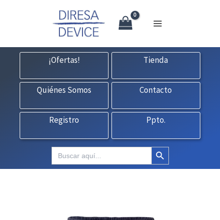
X
Ir
CONTACTO:
consultas@fedbuy.es
|
Formulario
| Tlf.
925120845
al
contenido
¡Ofertas!
Tienda
Quiénes Somos
Contacto
Registro
Ppto.
Botón de búsqueda
Buscar: