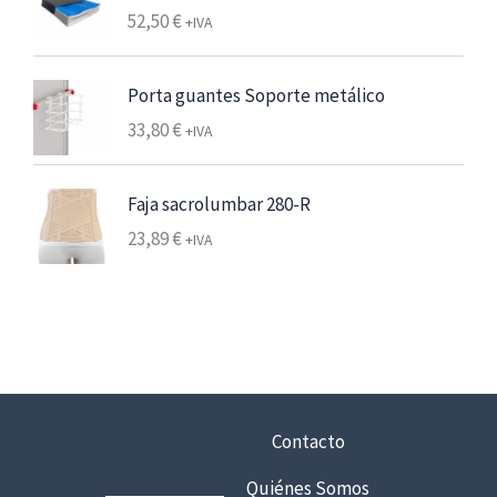
d
52,50
€
+IVA
e
6
,
Porta guantes Soporte metálico
2
33,80
€
+IVA
5
€
Faja sacrolumbar 280-R
7
23,89
€
+IVA
,
5
6
€
h
a
Contacto
s
t
Quiénes Somos