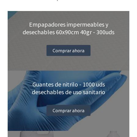
elegir
en
Empapadores impermeables y
la
desechables 60x90cm 40gr - 300uds
página
de
Comprar ahora
producto
Guantes de nitrilo - 1000 uds
desechables de uso sanitario
Comprar ahora