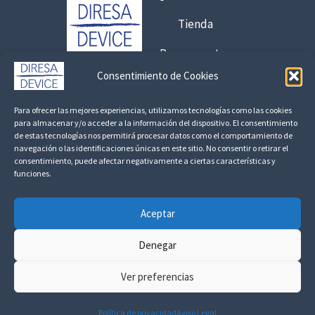
a
6
Tienda
,
Presupuestos
7
5
Consentimiento de Cookies
Contacto:
€
Para ofrecer las mejores experiencias, utilizamos tecnologías como las cookies
925 120 845 /
692 056 409
para almacenar y/o acceder a la información del dispositivo. El consentimiento
8
de estas tecnologías nos permitirá procesar datos como el comportamiento de
,
consultas@fedbuy.es
navegación o las identificaciones únicas en este sitio. No consentir o retirar el
consentimiento, puede afectar negativamente a ciertas características y
1
funciones.
Politica de Privacidad
Aviso Legal
Devoluciones y Reembolsos
7
Aceptar
€
Linkedin
Denegar
Ver preferencias
Todos los derechos ©
2026 Diresa Device
Política de privacidad
Aviso Legal