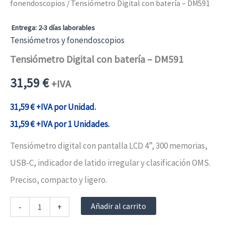
fonendoscopios
/ Tensiómetro Digital con batería – DM591
Entrega: 2-3 días laborables
Tensiómetros y fonendoscopios
Tensiómetro Digital con batería – DM591
31,59
€
+IVA
31,59
€
+IVA por Unidad.
31,59
€
+IVA por 1 Unidades.
Tensiómetro digital con pantalla LCD 4”, 300 memorias,
USB-C, indicador de latido irregular y clasificación OMS.
Preciso, compacto y ligero.
Tensiómetro
Añadir al carrito
-
+
Digital
con