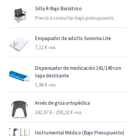
e
Silla R-Bajo Bariátrico
c
Precio a consultar bajo presupuesto.
i
o
s
Empapador de adulto Sonoma Lite
:
7,11
€
+IVA
d
e
s
Dispensador de medicación 141/149 con
d
tapa deslizante
e
1,96
€
+IVA
6
,
Arnés de grúa ortopédica
2
5
R
242,97
€
-
258,32
€
+IVA
a
€
n
Instrumental Médico (Bajo Presupuesto)
7
g