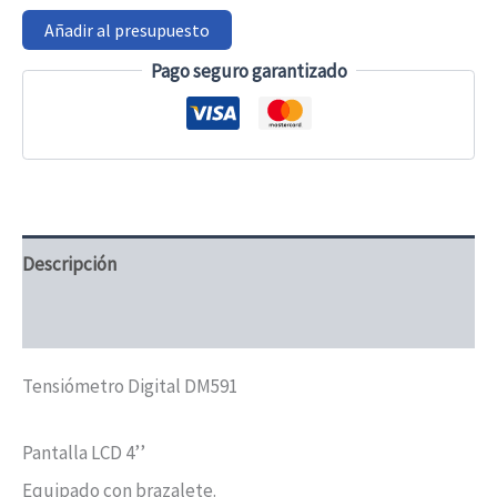
batería
Añadir al presupuesto
-
DM591
Pago seguro garantizado
cantidad
Descripción
Valoraciones (0)
Tensiómetro Digital DM591
Pantalla LCD 4’’
Equipado con brazalete.