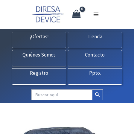
X
Ir
CONTACTO:
consultas@fedbuy.es
|
Formulario
| Tlf.
925120845
al
contenido
¡Ofertas!
Tienda
Quiénes Somos
Contacto
Registro
Ppto.
Botón de búsqueda
Buscar: