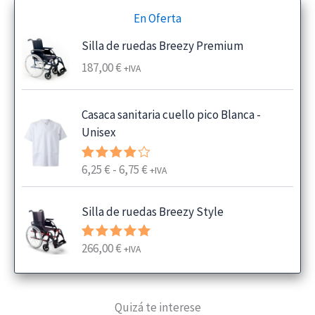
En Oferta
Silla de ruedas Breezy Premium
187,00
€
+IVA
Casaca sanitaria cuello pico Blanca -
Unisex
R
6,25
€
-
6,75
€
Valorado
+IVA
con
4.00
a
de 5
n
Silla de ruedas Breezy Style
g
o
266,00
€
Valorado
+IVA
d
con
5.00
e
de 5
p
Quizá te interese
r